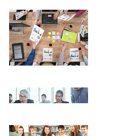
הכרזה על מנצחים
המנצחים בתחרות יוכרזו בארוע הסיום
אשר יתקיים בבית הספר למחוננים
ומצטיינים בי"סמארט יבנה.
המנצחים יופיעו גם באתר התחרות. רק
שמו הפרטי של התלמיד והאות הראשונה
משם משפחתו יופיעו באתר ביחד עם שם
בית הספר.
רק בטקס הסיום יחולקו הפרסים לכן חשוב
להגיע לארוע עצמו.
נושא מרכזי
כל אחד
יכול
מועדים