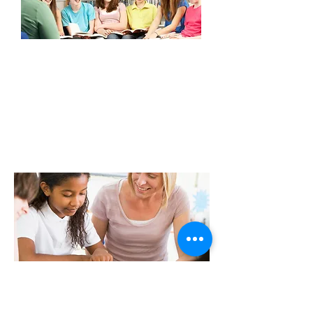
ויאפשרו למארגנים להיערך טוב יותר.
ההרשמה לתחרות היא על ידי שליחת פרויקט לתחרות. יש
לבצע לפי ההנחיות המופיעות בסעיף הבא.
הערות
בכל שאלה אפשר ליצור קשר דרך דף
צור קשר
באתר
התחרות:
www.uingame.co.il
המארגנים יכולים לשנות את חוקי התחרות והקטגוריות
בהתאם לשיקול דעתם.
*ללא עלות
הגשה לתחרות