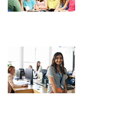
מועד אחרון להגשת פרויקטים:
26.04.2018
בשעה 21:00
מועד הכרזת המנצחים:
07.05.2018
נקודות חשובות להתייחסות
כדאי שהוראות
ההפעלה של פרויקטי
תוכנה יהיו חלק מהפרויקט ונגישות במסך
פתיחה
מומלץ שלשופטים
יהיה ברור מה
הפרויקט אמור לעשות
נושא התחרות
הוא בעל ערך חינוכי.
חשוב שלשופטים יהיה ברור איך הפרויקט
מדגים את הערך במידה והוא אכן מדגים.
זכאות להשתתף בתחרות