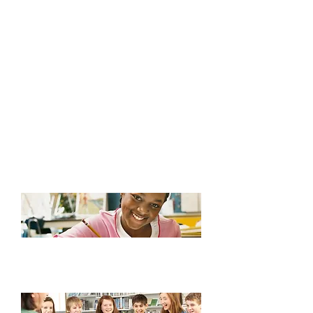
לתחרות נושא מרכזי. מומלץ
שהפרויקט ישקף את הנושא התחרות
הפרויקט יהיה פיתוח מקורי של המשתתף
כל תוכנות עזר מותרות, למשל תוכנה ליצירת
תמונות, רקעים, עריכת מוסיקה וכדומה
בפרויקטי התוכנה קוד המקור צריך להיות
מצורף בהגשה
אסור שתוכן הפרויקט יפגע בזכויות יוצרים
אסור שהמלל וההתבטאויות במשחק יהיו
פוגעניות
אי עמידה בחוקי התחרות תגרור פסילה
בטקס הסיום יחולקו הפרסים לכן חשוב
להגיע לארוע עצמו
זכויות יוצרים
זכויות היוצרים של הפרויקט הם של היוצר. המארגנים לא
טוענים לזכויות יוצרים על הפרויקט,
אך יכולים לעשות בו שימוש לצורך פרסום התחרות
ותוצאותיה.
הרשמה
כדאי להירשם לרשימת התפוצה של התחרות (בדף זה בצד
שמאל). ישמש לקבלת עדכונים שוטפים ממארגני התחרות