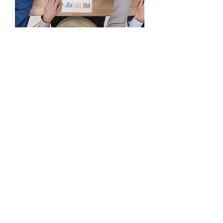
מרכיבי הניקוד​
רמת העניין
שמעורר הפרויקט אצל
המשתמש
הנאה מהשימוש
, הגרפיקה והצלילים
מקוריות
, לדוגמא קבצי התמונות והצליל
יהיו פרי יצירת המשתתף בתחרות
גימור
(polish)
מידת קישור
לנושא התחרות
ערעור
הכרזת המנצחים היא סופית ולא ניתנת
לערעור, אלא אם כן הערעור הוא לגבי אי
עמידה בחוקי התחרות בקרב אחד הזוכים.
שופטים
השופטים בתחרות הם אנשי תעשיית
התוכנה.
שופט ראשי, אסף חזקיהו בעל ותק רב
בתחום הנדסת תוכנה.