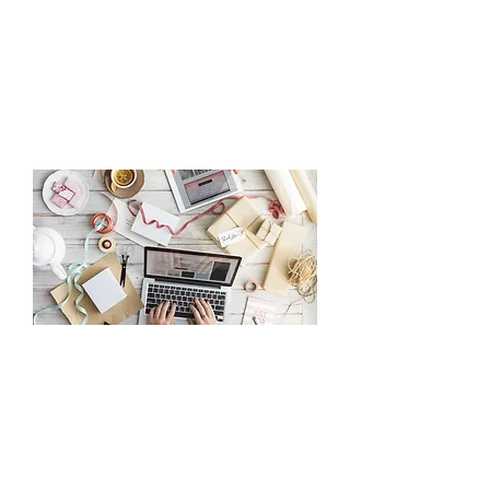
בתי ספר ומרכזי לימוד המעונינים
להשתתף מוזמנים לפנות אל מארגני
התחרות. זוהי הזדמנות להראות את
הכשרון של התלמדים בתחום פיתוח תוכנה
ויצירתיות.
פנייה למארגני התחרות במייל:
info@uingame.co.il
קטגוריות ופרסים
תחומי הפרויקטים:
אפליקציות לאנדרואיד מבוסס
Appinvnetor
משחקי מחשב בסביבות גיים מייקר,
סקרץ' או קודו