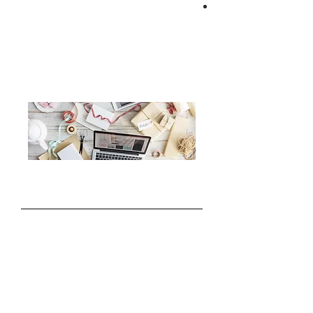
פיתוח משחקים היברידיים
- מבוססי
כרטיס Makey Makey
פרויקטים מבוססי מיקרו בקר Arduino
הפרסים כוללים גביעים, מדליות, רישיון
לתוכנת גיים מיקר, ​כרטיס אלקטרוני
למערכת היברידית ותעודות
חוקי התחרות
חוקי התחרות נועדו לעודד הגינות כלפי
המשתתפים.
על המשתתף לפתח את הפרויקט בעצמו או
בקבוצה
הפרויקט חייב להיווצר בשנת הלימודים
הנוכחית