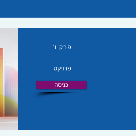
פרק ו'
פרויקט
כניסה