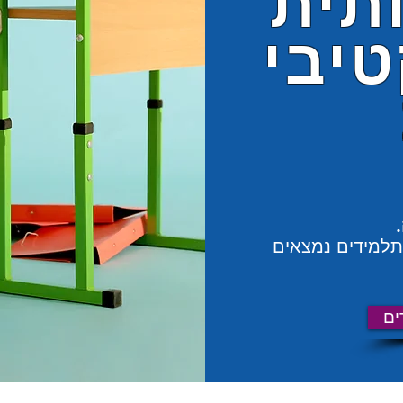
תית
יבי
תלמידים נמצאים
ים