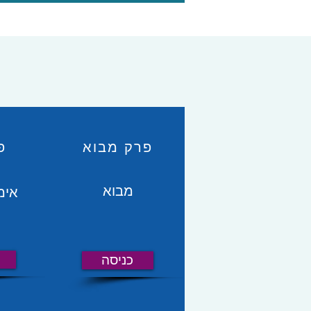
פרק מבוא
פ
מבוא
אימ
כניסה