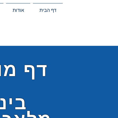
דף הבית
אודות
דף מו
בינ