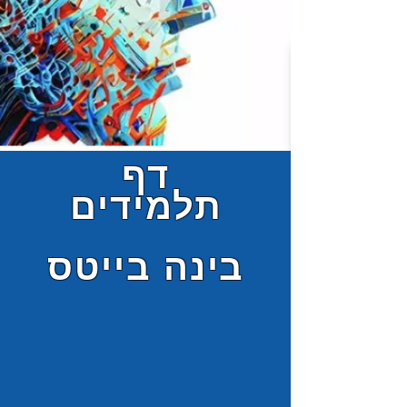
דף
תלמידים
בינה בייטס