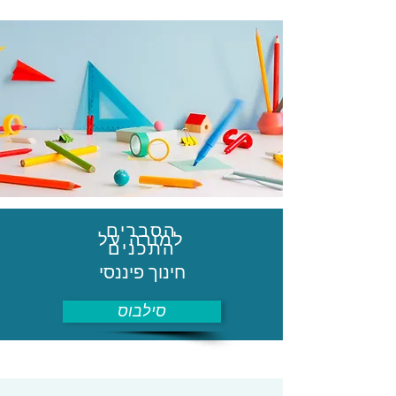
הסברים
למורה על
התכנים
חינוך פיננסי
סילבוס