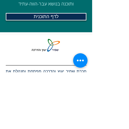
ותוכנה בנושא עבר-הווה-עתיד
לדף התוכנית
אנחנו
חברת שמיר יעוץ והדרכה מפתחת ומנהלת את
סביבת התוכן UINGAME ללימודי פיתוח תוכנה.
סביבת התוכן כוללת חומרי לימוד לקורסים
מגוונים בתחום פיתוח התכנה ומאושרת על ידי
משרד החינוך. החברה עוסקת בהדרכות
טכנולוגיות לילדים, נוער ומורים. אנו מאמינים כי
חשוב להנגיש את תחום פיתוח התכנה לכל
תלמיד ומורה בישראל, ועושים זאת בדרך
חוויתית, מהנה ויישומית. אנו מעבירים
השתלמויות מורים, מלמדים תלמידים במגוון
מסגרות לימוד בכל הארץ, מנהלים ומארגנים
תחרויות טכנולוגיות בתחום היצירה הטכנולוגית.