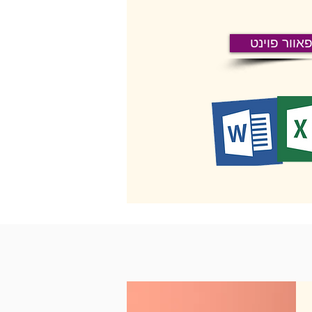
אוור פוינט