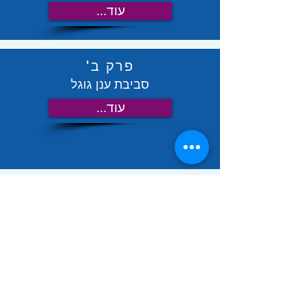
...עוד
פרק ב'
סביבת ענן גוגל
...עוד
פרק א'
הכרת המחשב
...עוד
פרק ח'