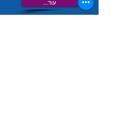
...עוד
פרק ב'
כלים שיתופיים
...עוד
פרק א'
סביבת ענן גוגל
...עוד