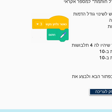
גודל חותמת" למספר אקראי
 לשינוי גודל הדמות
ת
ה 4 תלבושות
כפתור
הבא ולבצע את
 לעריכה