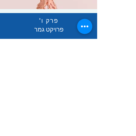
פרק ו'
פרויקט גמר
دخول الموقع
פרק ה'
תנאים ולולאות
دخول الموقع