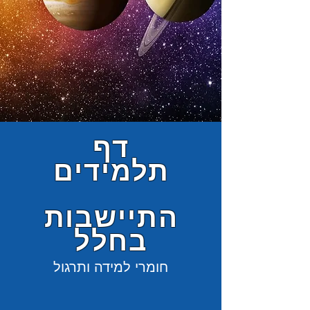
דף
תלמידים
התיישבות
בחלל
חומרי למידה ותרגול