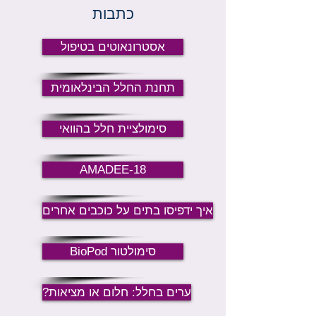
כתבות
אסטרונאוטים בטיפול
תחנת החלל הבינלאומית
סימולציית חלל בהוואי
AMADEE-18
איך ידפיסו בתים על כוכבים אחרים
BioPod סימולטור
?ערים בחלל: חלום או מציאות