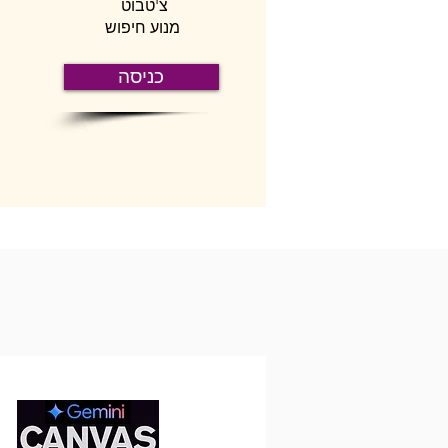
צ'טבוט
מנוע חיפוש
כניסה