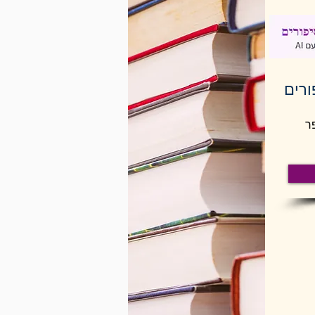
רים
ר