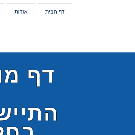
דף הבית
אודות
דף מו
התייש
בחל