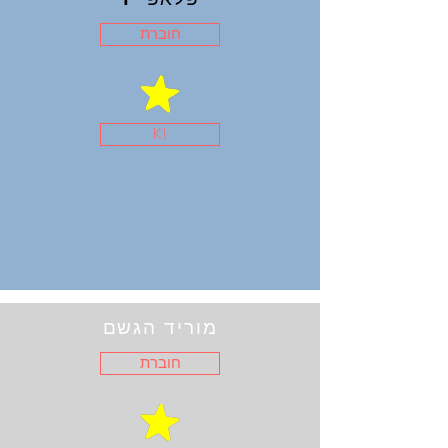
חוברת
K!
מוריד הגשם
חוברת