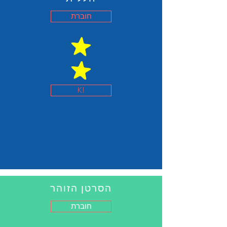
חוברת
K!
הסרטן הזוהר
חוברת