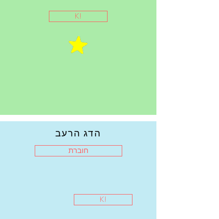
K!
הדג הרעב
חוברת
K!