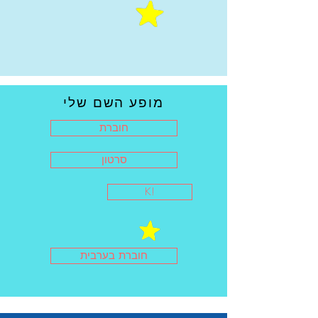
מופע השם שלי
חוברת
סרטון
K!
חוברת בערבית