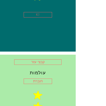
K!
קבצי עזר
עולמות
חוברת