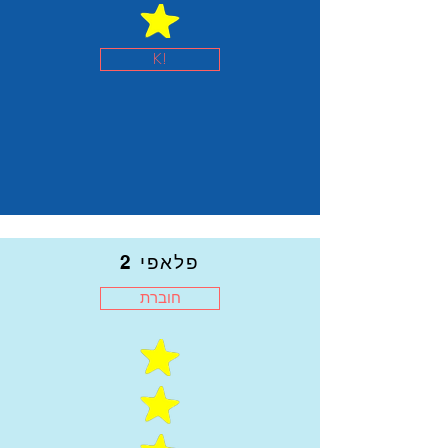
K!
פלאפי 2
חוברת