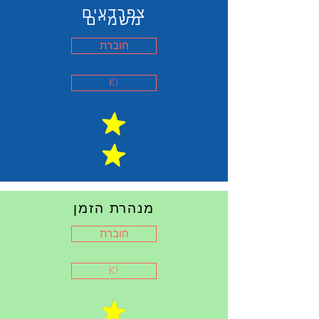
צפרדעים
משמיים
חוברת
K!
מנהרת הזמן
חוברת
K!