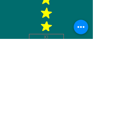
K!
במבוך אין חבר 1
חוברת