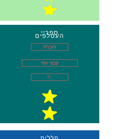
ספריי
העטלפים
חוברת
קבצי עזר
K!
חללית